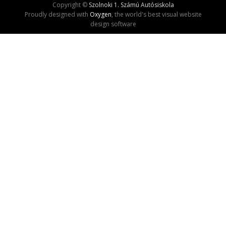
Copyright ©
Szolnoki 1. Számú Autósiskola
Proudly designed with
Oxygen
, the world's best visual website
design software