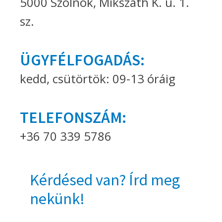
5000 Szolnok, Mikszáth K. u. 1.
sz.
ÜGYFÉLFOGADÁS:
kedd, csütörtök: 09-13 óráig
TELEFONSZÁM:
+36 70 339 5786
Kérdésed van? Írd meg
nekünk!