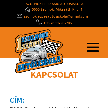
SZOLNOKI 1. SZÁMÚ AUTÓSISKOLA
5000 Szolnok, Mikszáth K. u. 1.
szolnokiegyesautosiskola@gmail.com
+36 70 33-95-786
KAPCSOLAT
CÍM: